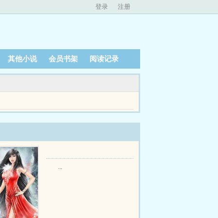
登录
注册
其他小说
会员书架
阅读记录
全民数据化，每通关一层，升一级，通关失败，终身
...