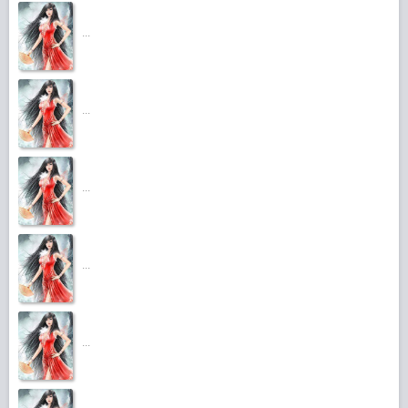
...
...
...
...
...